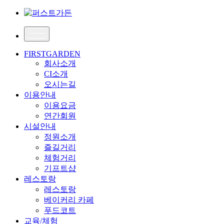
FIRSTGARDEN
회사소개
CI소개
오시는길
이용안내
이용요금
연간회원
시설안내
정원소개
즐길거리
체험거리
기프트샵
레스토랑
레스토랑
베이커리 카페
푸드코트
교육/체험