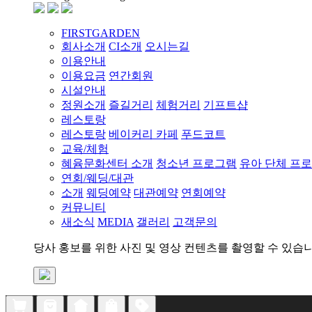
FIRSTGARDEN
회사소개
CI소개
오시는길
이용안내
이용요금
연간회원
시설안내
정원소개
즐길거리
체험거리
기프트샵
레스토랑
레스토랑
베이커리 카페
푸드코트
교육/체험
혜윰문화센터 소개
청소년 프로그램
유아 단체 프
연회/웨딩/대관
소개
웨딩예약
대관예약
연회예약
커뮤니티
새소식
MEDIA
갤러리
고객문의
당사 홍보를 위한 사진 및 영상 컨텐츠를 촬영할 수 있습니