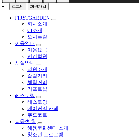
로그인
회원가입
FIRSTGARDEN
회사소개
CI소개
오시는길
이용안내
이용요금
연간회원
시설안내
정원소개
즐길거리
체험거리
기프트샵
레스토랑
레스토랑
베이커리 카페
푸드코트
교육/체험
혜윰문화센터 소개
청소년 프로그램