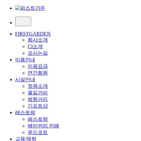
FIRSTGARDEN
회사소개
CI소개
오시는길
이용안내
이용요금
연간회원
시설안내
정원소개
즐길거리
체험거리
기프트샵
레스토랑
레스토랑
베이커리 카페
푸드코트
교육/체험