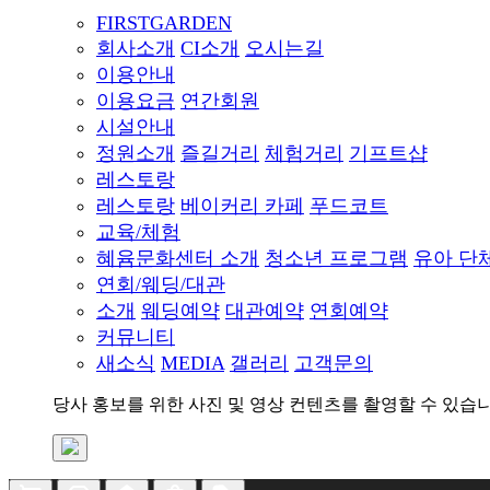
FIRSTGARDEN
회사소개
CI소개
오시는길
이용안내
이용요금
연간회원
시설안내
정원소개
즐길거리
체험거리
기프트샵
레스토랑
레스토랑
베이커리 카페
푸드코트
교육/체험
혜윰문화센터 소개
청소년 프로그램
유아 단
연회/웨딩/대관
소개
웨딩예약
대관예약
연회예약
커뮤니티
새소식
MEDIA
갤러리
고객문의
당사 홍보를 위한 사진 및 영상 컨텐츠를 촬영할 수 있습니