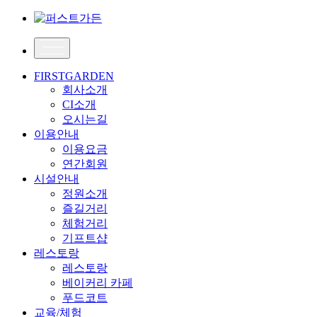
FIRSTGARDEN
회사소개
CI소개
오시는길
이용안내
이용요금
연간회원
시설안내
정원소개
즐길거리
체험거리
기프트샵
레스토랑
레스토랑
베이커리 카페
푸드코트
교육/체험