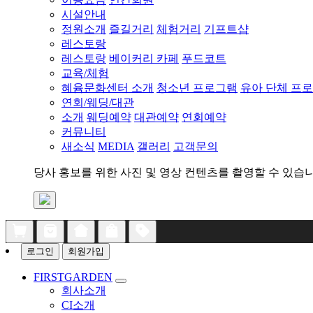
시설안내
정원소개
즐길거리
체험거리
기프트샵
레스토랑
레스토랑
베이커리 카페
푸드코트
교육/체험
혜윰문화센터 소개
청소년 프로그램
유아 단체 프
연회/웨딩/대관
소개
웨딩예약
대관예약
연회예약
커뮤니티
새소식
MEDIA
갤러리
고객문의
당사 홍보를 위한 사진 및 영상 컨텐츠를 촬영할 수 있습니
로그인
회원가입
FIRSTGARDEN
회사소개
CI소개