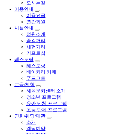
오시는길
이용안내
이용요금
연간회원
시설안내
정원소개
즐길거리
체험거리
기프트샵
레스토랑
레스토랑
베이커리 카페
푸드코트
교육/체험
혜윰문화센터 소개
청소년 프로그램
유아 단체 프로그램
초등 단체 프로그램
연회/웨딩/대관
소개
웨딩예약