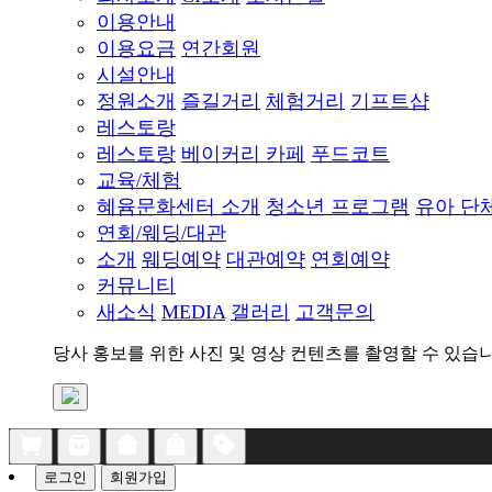
이용안내
이용요금
연간회원
시설안내
정원소개
즐길거리
체험거리
기프트샵
레스토랑
레스토랑
베이커리 카페
푸드코트
교육/체험
혜윰문화센터 소개
청소년 프로그램
유아 단
연회/웨딩/대관
소개
웨딩예약
대관예약
연회예약
커뮤니티
새소식
MEDIA
갤러리
고객문의
당사 홍보를 위한 사진 및 영상 컨텐츠를 촬영할 수 있습니
로그인
회원가입