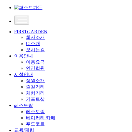
FIRSTGARDEN
회사소개
CI소개
오시는길
이용안내
이용요금
연간회원
시설안내
정원소개
즐길거리
체험거리
기프트샵
레스토랑
레스토랑
베이커리 카페
푸드코트
교육/체험