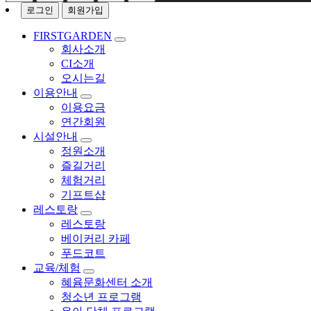
로그인
회원가입
FIRSTGARDEN
회사소개
CI소개
오시는길
이용안내
이용요금
연간회원
시설안내
정원소개
즐길거리
체험거리
기프트샵
레스토랑
레스토랑
베이커리 카페
푸드코트
교육/체험
혜윰문화센터 소개
청소년 프로그램