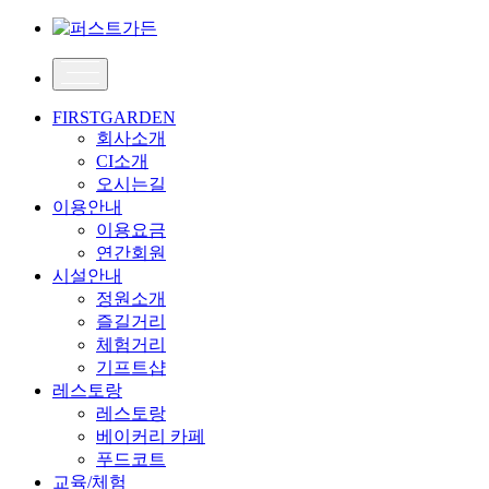
FIRSTGARDEN
회사소개
CI소개
오시는길
이용안내
이용요금
연간회원
시설안내
정원소개
즐길거리
체험거리
기프트샵
레스토랑
레스토랑
베이커리 카페
푸드코트
교육/체험