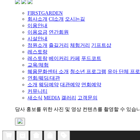
FIRSTGARDEN
회사소개
CI소개
오시는길
이용안내
이용요금
연간회원
시설안내
정원소개
즐길거리
체험거리
기프트샵
레스토랑
레스토랑
베이커리 카페
푸드코트
교육/체험
혜윰문화센터 소개
청소년 프로그램
유아 단체 프
연회/웨딩/대관
소개
웨딩예약
대관예약
연회예약
커뮤니티
새소식
MEDIA
갤러리
고객문의
당사 홍보를 위한 사진 및 영상 컨텐츠를 촬영할 수 있습니