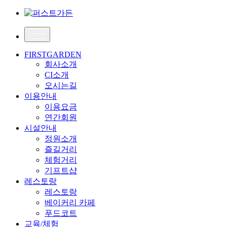
FIRSTGARDEN
회사소개
CI소개
오시는길
이용안내
이용요금
연간회원
시설안내
정원소개
즐길거리
체험거리
기프트샵
레스토랑
레스토랑
베이커리 카페
푸드코트
교육/체험